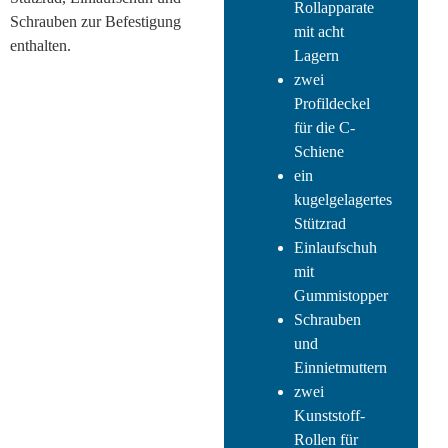
Rollapparate
Schrauben zur Befestigung
mit acht
enthalten.
Lagern
zwei
Profildeckel
für die C-
Schiene
ein
kugelgelagertes
Stützrad
Einlaufschuh
mit
Gummistopper
Schrauben
und
Einnietmuttern
zwei
Kunststoff-
Rollen für