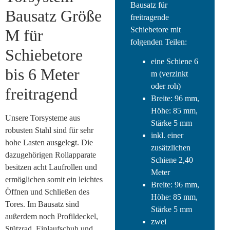
Bausatz für
Bausatz Größe
freitragende
Schiebetore mit
M für
folgenden Teilen:
Schiebetore
eine Schiene 6
bis 6 Meter
m (verzinkt
oder roh)
freitragend
Breite: 96 mm,
Höhe: 85 mm,
Unsere Torsysteme aus
Stärke 5 mm
robusten Stahl sind für sehr
inkl. einer
hohe Lasten ausgelegt. Die
zusätzlichen
dazugehörigen Rollapparate
Schiene 2,40
besitzen acht Laufrollen und
Meter
ermöglichen somit ein leichtes
Breite: 96 mm,
Öffnen und Schließen des
Höhe: 85 mm,
Tores. Im Bausatz sind
Stärke 5 mm
außerdem noch Profildeckel,
zwei
Stützrad, Einlaufschuh und