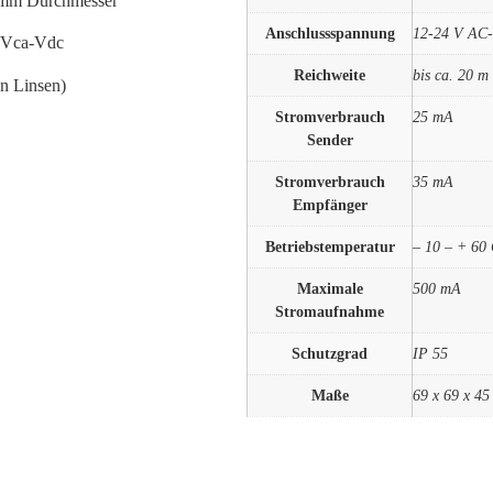
0 mm Durchmesser
Anschlussspannung
12-24 V AC
4 Vca-Vdc
Reichweite
bis ca. 20 m
en Linsen)
Stromverbrauch
25 mA
Sender
Stromverbrauch
35 mA
Empfänger
Betriebstemperatur
– 10 – + 60 
Maximale
500 mA
Stromaufnahme
Schutzgrad
IP 55
Maße
69 x 69 x 4