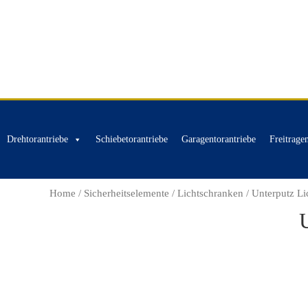
Drehtorantriebe
Schiebetorantriebe
Garagentorantriebe
Freitrage
Home
/
Sicherheitselemente
/
Lichtschranken
/ Unterputz L