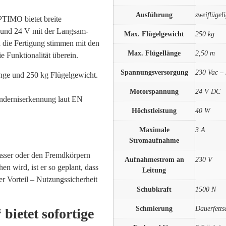
Ausführung
zweiflügel
TIMO bietet breite
 und 24 V mit der Langsam-
Max. Flügelgewicht
250 kg
d die Fertigung stimmen mit den
Max. Flügellänge
2,50 m
e Funktionalität überein.
Spannungsversorgung
230 Vac –
nge und 250 kg Flügelgewicht.
Motorspannung
24 V DC
inderniserkennung laut EN
Höchstleistung
40 W
Maximale
3 A
Stromaufnahme
asser oder den Fremdkörpern
Aufnahmestrom an
230 V
en wird, ist er so geplant, dass
Leitung
er Vorteil – Nutzungssicherheit
Schubkraft
1500 N
Schmierung
Dauerfett
bietet sofortige