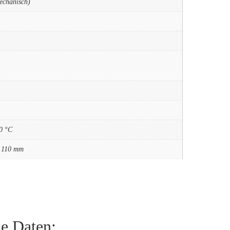
echanisch)
0 °C
x 110 mm
he Daten: