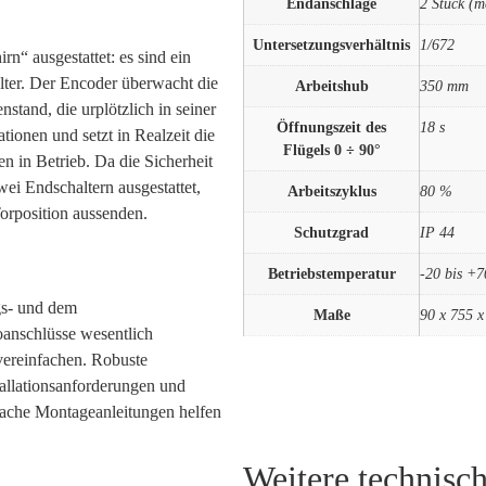
Endanschläge
2 Stück (m
Untersetzungsverhältnis
1/672
“ ausgestattet: es sind ein
alter. Der Encoder überwacht die
Arbeitshub
350 mm
stand, die urplötzlich in seiner
Öffnungszeit des
18 s
tionen und setzt in Realzeit die
Flügels 0 ÷ 90°
n in Betrieb. Da die Sicherheit
ei Endschaltern ausgestattet,
Arbeitszyklus
80 %
Torposition aussenden.
Schutzgrad
IP 44
Betriebstemperatur
-20 bis +7
gs- und dem
Maße
90 x 755 
oanschlüsse wesentlich
 vereinfachen. Robuste
tallationsanforderungen und
fache Montageanleitungen helfen
Weitere technisc