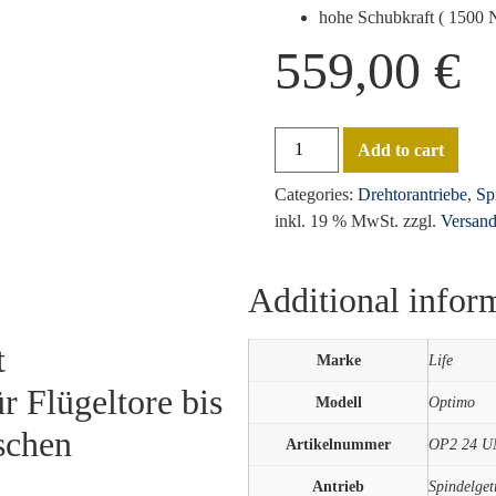
hohe Schubkraft ( 1500 
559,00
€
Add to cart
Categories:
Drehtorantriebe
,
Sp
inkl. 19 % MwSt.
zzgl.
Versand
Additional infor
t
Marke
Life
ür Flügeltore bis
Modell
Optimo
schen
Artikelnummer
OP2 24 UN
Antrieb
Spindelgetr