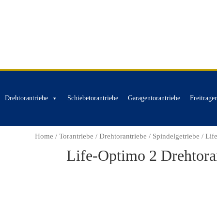
Drehtorantriebe
Schiebetorantriebe
Garagentorantriebe
Freitrage
Home
/
Torantriebe
/
Drehtorantriebe
/
Spindelgetriebe
/ Lif
Life-Optimo 2 Drehtoran