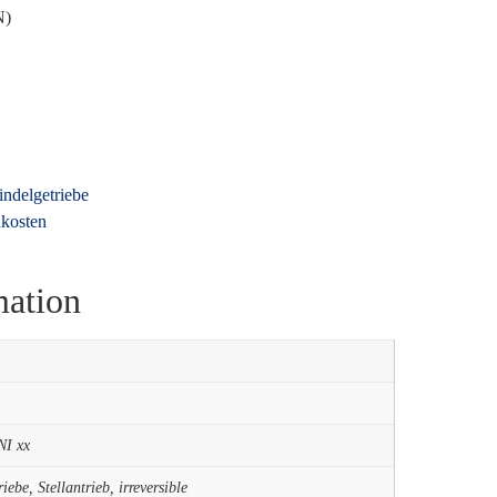
N)
indelgetriebe
kosten
mation
I xx
iebe, Stellantrieb, irreversible