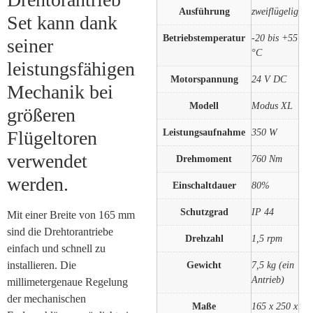
Ausführung
zweiflügelig
Set kann dank
Betriebstemperatur
-20 bis +55
seiner
°C
leistungsfähigen
Motorspannung
24 V DC
Mechanik bei
Modell
Modus XL
größeren
Leistungsaufnahme
350 W
Flügeltoren
verwendet
Drehmoment
760 Nm
werden.
Einschaltdauer
80%
Schutzgrad
IP 44
Mit einer Breite von 165 mm
sind die Drehtorantriebe
Drehzahl
1,5 rpm
einfach und schnell zu
installieren. Die
Gewicht
7,5 kg (ein
Antrieb)
millimetergenaue Regelung
der mechanischen
Maße
165 x 250 x