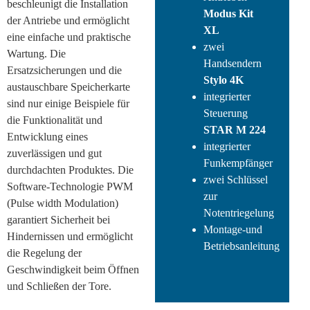
beschleunigt die Installation
Modus Kit
der Antriebe und ermöglicht
XL
eine einfache und praktische
zwei
Wartung. Die
Handsendern
Ersatzsicherungen und die
Stylo 4K
austauschbare Speicherkarte
integrierter
sind nur einige Beispiele für
Steuerung
die Funktionalität und
STAR M 224
Entwicklung eines
integrierter
zuverlässigen und gut
Funkempfänger
durchdachten Produktes. Die
zwei Schlüssel
Software-Technologie PWM
zur
(Pulse width Modulation)
Notentriegelung
garantiert Sicherheit bei
Montage-und
Hindernissen und ermöglicht
Betriebsanleitung
die Regelung der
Geschwindigkeit beim Öffnen
und Schließen der Tore.