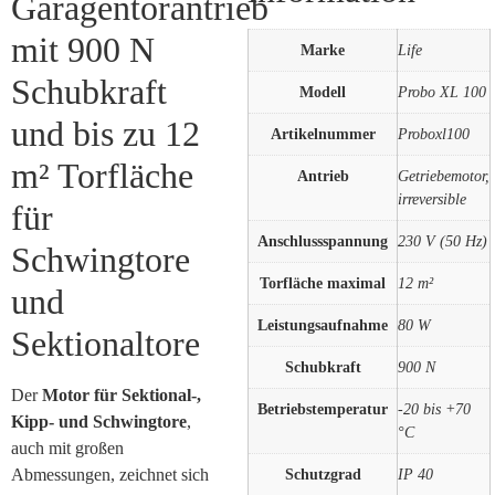
Garagentorantrieb
mit 900 N
Marke
Life
Schubkraft
Modell
Probo XL 100
und bis zu 12
Artikelnummer
Proboxl100
m² Torfläche
Antrieb
Getriebemotor,
irreversible
für
Anschlussspannung
230 V (50 Hz)
Schwingtore
Torfläche maximal
12 m²
und
Leistungsaufnahme
80 W
Sektionaltore
Schubkraft
900 N
Der
Motor für Sektional-,
Betriebstemperatur
-20 bis +70
Kipp- und Schwingtore
,
°C
auch mit großen
Abmessungen, zeichnet sich
Schutzgrad
IP 40