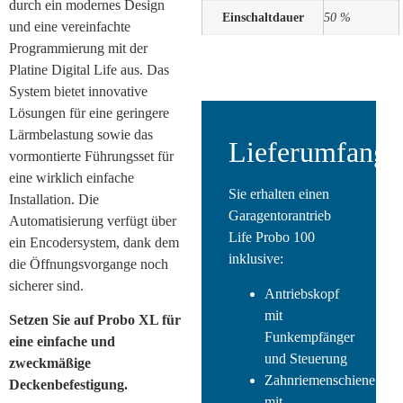
durch ein modernes Design
Einschaltdauer
50 %
und eine vereinfachte
Programmierung mit der
Platine Digital Life aus. Das
System bietet innovative
Lösungen für eine geringere
Lärmbelastung sowie das
Lieferumfang:
vormontierte Führungsset für
eine wirklich einfache
Sie erhalten einen
Installation. Die
Garagentorantrieb
Automatisierung verfügt über
Life Probo 100
ein Encodersystem, dank dem
inklusive:
die Öffnungsvorgange noch
sicherer sind.
Antriebskopf
mit
Setzen Sie auf Probo XL für
Funkempfänger
eine einfache und
und Steuerung
zweckmäßige
Zahnriemenschiene
Deckenbefestigung.
mit