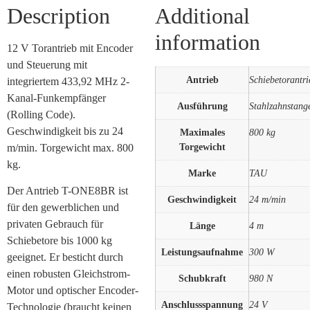
Description
Additional
information
12 V Torantrieb mit Encoder
und Steuerung mit
Antrieb
Schiebetorantri
integriertem 433,92 MHz 2-
Kanal-Funkempfänger
Ausführung
Stahlzahnstang
(Rolling Code).
Geschwindigkeit bis zu 24
Maximales
800 kg
Torgewicht
m/min. Torgewicht max. 800
kg.
Marke
TAU
Der Antrieb T-ONE8BR ist
Geschwindigkeit
24 m/min
für den gewerblichen und
privaten Gebrauch für
Länge
4 m
Schiebetore bis 1000 kg
Leistungsaufnahme
300 W
geeignet. Er besticht durch
einen robusten Gleichstrom-
Schubkraft
980 N
Motor und optischer Encoder-
Anschlussspannung
24 V
Technologie (braucht keinen