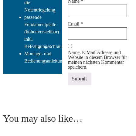
Name
*
die
Notentriegelung
passende
Email
*
Fundamentplatte
(höhenverstellbar)
inkl.
Befestigungsschrauben
Name, E-Mail-Adresse und
Montage- und
Website in diesem Browser für
Bedienungsanleitung
meinen nächsten Kommentar
speichern.
You may also like…