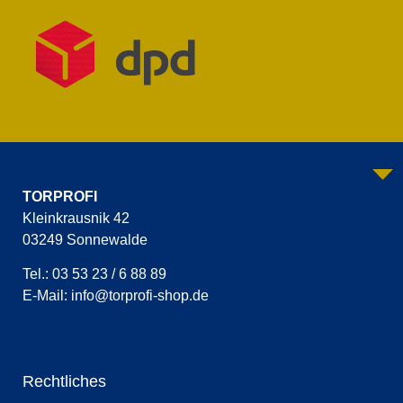
TORPROFI
Kleinkrausnik 42
03249 Sonnewalde
Tel.: 03 53 23 / 6 88 89
E-Mail:
info@torprofi-shop.de
Rechtliches