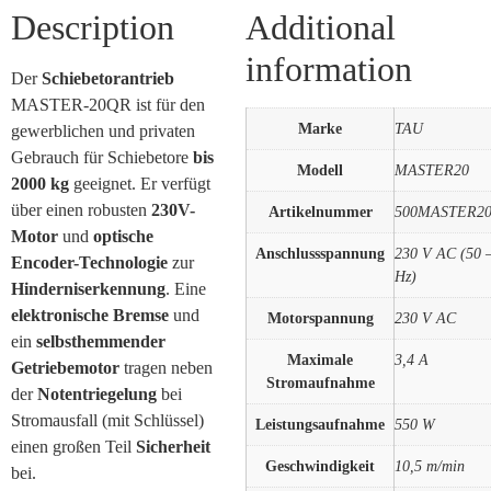
Description
Additional
information
Der
Schiebetorantrieb
MASTER-20QR ist für den
Marke
TAU
gewerblichen und privaten
Gebrauch für Schiebetore
bis
Modell
MASTER20
2000 kg
geeignet. Er verfügt
über einen robusten
230V-
Artikelnummer
500MASTER2
Motor
und
optische
Anschlussspannung
230 V AC (50 
Encoder-Technologie
zur
Hz)
Hinderniserkennung
. Eine
elektronische Bremse
und
Motorspannung
230 V AC
ein
selbsthemmender
Maximale
3,4 A
Getriebemotor
tragen neben
Stromaufnahme
der
Notentriegelung
bei
Stromausfall (mit Schlüssel)
Leistungsaufnahme
550 W
einen großen Teil
Sicherheit
Geschwindigkeit
10,5 m/min
bei.